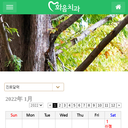
S
u
b
P
r
o
m
o
t
i
o
n
2022年 1月
<
1
2
3
4
5
6
7
8
9
10
11
12
>
Sun
Mon
Tue
Wed
Thu
Fri
Sat
1
신정