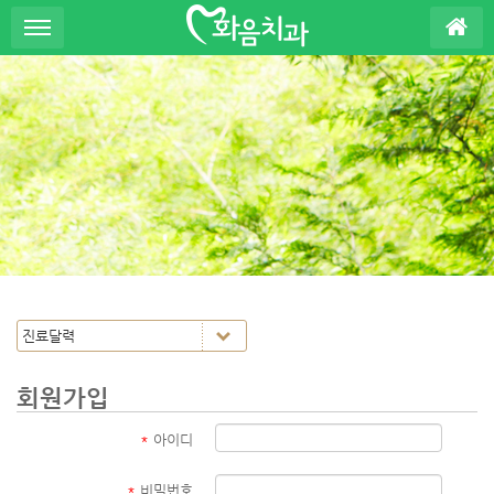
S
u
b
P
r
o
m
o
t
i
o
n
회원가입
*
아이디
*
비밀번호