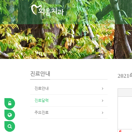
S
u
b
P
r
o
m
o
t
i
o
n
진료안내
2021
진료안내
진료달력
주요진료
6