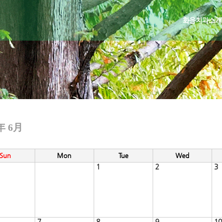
화음치과소개
年 6月
Sun
Mon
Tue
Wed
1
2
3
7
8
9
10