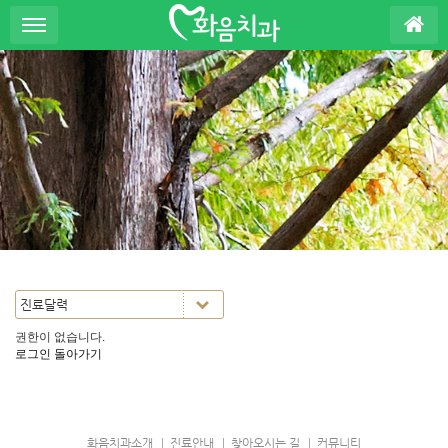
S
u
b
P
r
o
m
o
t
i
o
n
권한이 없습니다.
로그인
돌아가기
화음치과소개
진료안내
찾아오시는 길
커뮤니티