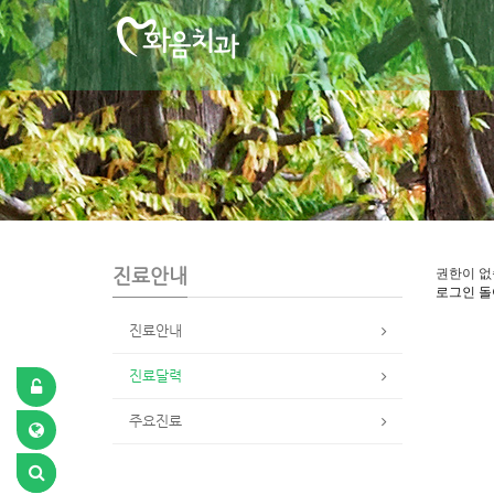
S
u
b
P
r
o
m
o
t
i
o
n
진료안내
권한이 없
로그인
돌
진료안내
진료달력
주요진료