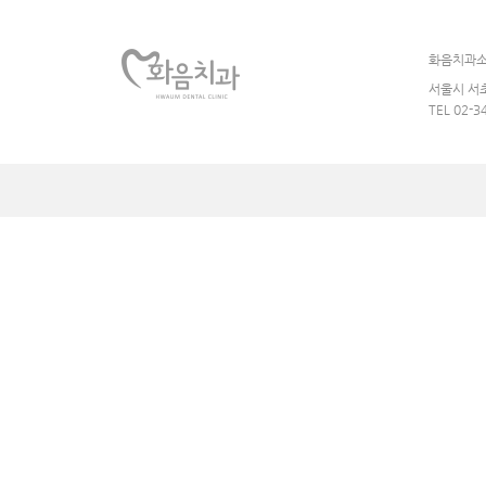
화음치과
서울시 서초
TEL 02-3