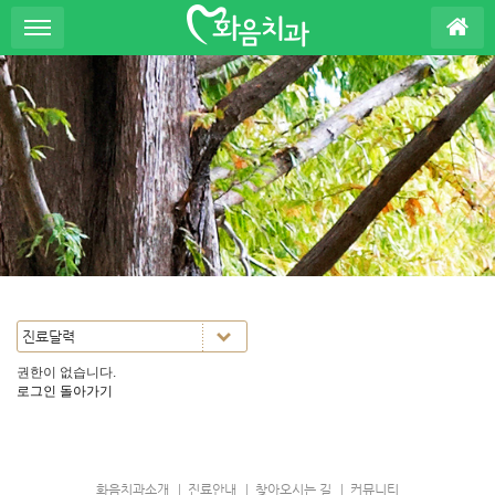
S
u
b
P
r
o
m
o
t
i
o
n
권한이 없습니다.
로그인
돌아가기
화음치과소개
진료안내
찾아오시는 길
커뮤니티