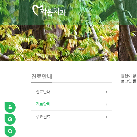
S
u
b
P
r
o
m
o
t
i
o
n
진료안내
권한이 없
로그인
돌
진료안내
진료달력
주요진료