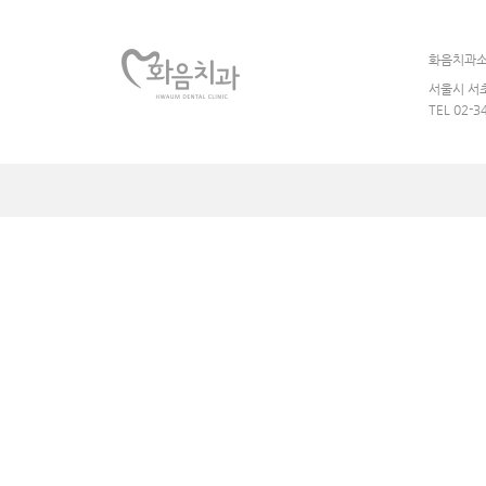
화음치과
서울시 서초
TEL 02-3