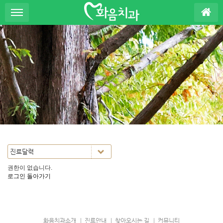
S
u
b
P
r
o
m
o
t
i
o
n
권한이 없습니다.
로그인
돌아가기
화음치과소개
진료안내
찾아오시는 길
커뮤니티