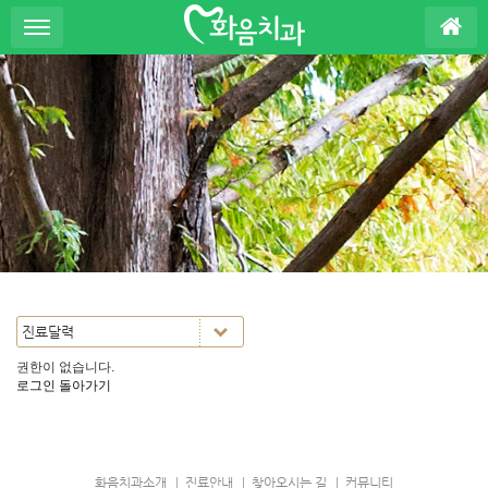
S
u
b
P
r
o
m
o
t
i
o
n
권한이 없습니다.
로그인
돌아가기
화음치과소개
진료안내
찾아오시는 길
커뮤니티