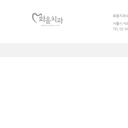
화음치과
서울시 서초
TEL 02-3