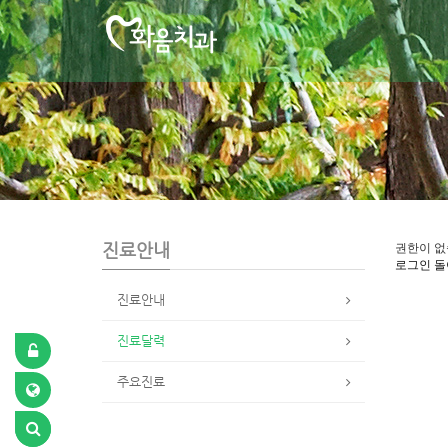
S
u
b
P
r
o
m
o
t
i
o
n
진료안내
권한이 없
로그인
돌
진료안내
진료달력
주요진료