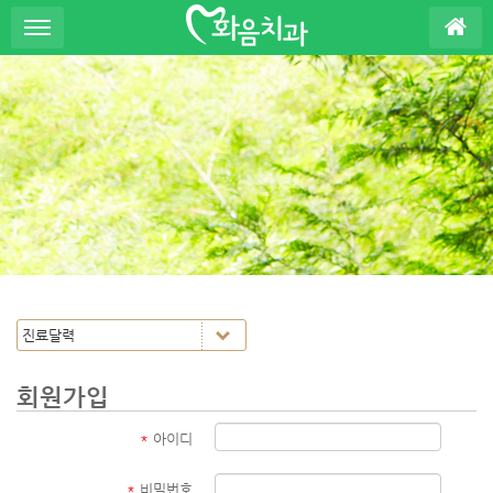
S
u
b
P
r
o
m
o
t
i
o
n
회원가입
*
아이디
*
비밀번호