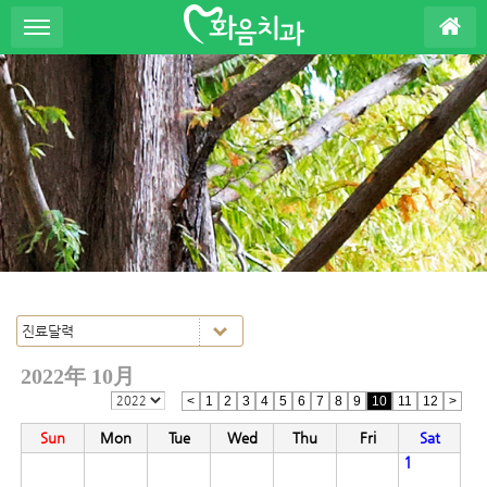
S
u
b
P
r
o
m
o
t
i
o
n
2022年 10月
<
1
2
3
4
5
6
7
8
9
10
11
12
>
Sun
Mon
Tue
Wed
Thu
Fri
Sat
1