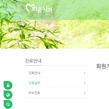
S
u
b
P
r
o
m
o
t
i
o
n
진료안내
회원
진료안내
진료달력
주요진료