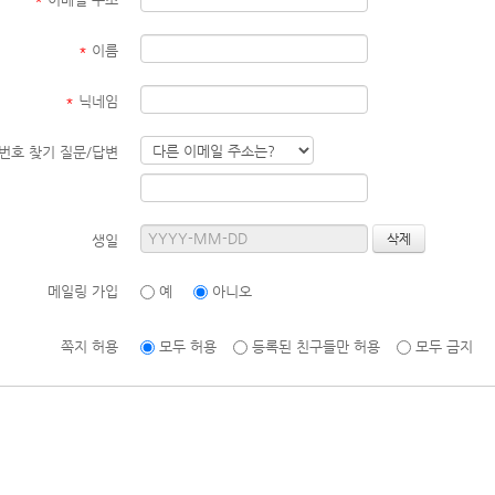
*
이름
*
닉네임
번호 찾기 질문/답변
생일
메일링 가입
예
아니오
쪽지 허용
모두 허용
등록된 친구들만 허용
모두 금지