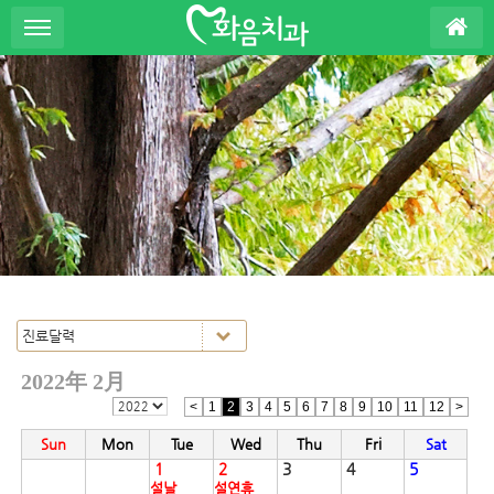
S
u
b
P
r
o
m
o
t
i
o
n
2022年 2月
<
1
2
3
4
5
6
7
8
9
10
11
12
>
Sun
Mon
Tue
Wed
Thu
Fri
Sat
1
2
3
4
5
설날
설연휴