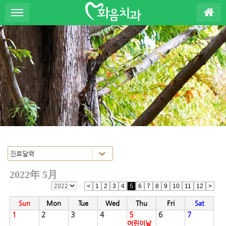
S
u
b
P
r
o
m
o
t
i
o
n
2022年 5月
<
1
2
3
4
5
6
7
8
9
10
11
12
>
Sun
Mon
Tue
Wed
Thu
Fri
Sat
1
2
3
4
5
6
7
어린이날