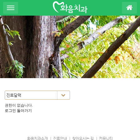
S
u
b
P
r
o
m
o
t
i
o
n
권한이 없습니다.
로그인
돌아가기
화음치과소개
진료안내
찾아오시는 길
커뮤니티