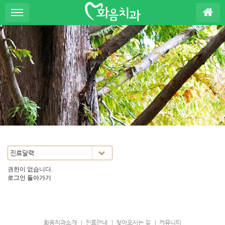
S
u
b
P
r
o
m
o
t
i
o
n
권한이 없습니다.
로그인
돌아가기
화음치과소개
진료안내
찾아오시는 길
커뮤니티