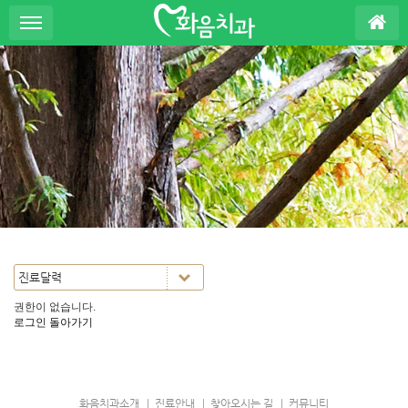
S
u
b
P
r
o
m
o
t
i
o
n
권한이 없습니다.
로그인
돌아가기
화음치과소개
진료안내
찾아오시는 길
커뮤니티