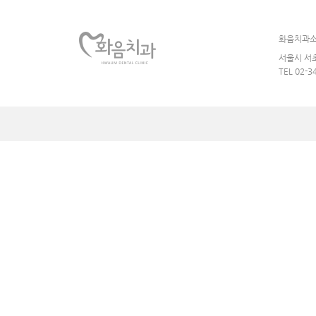
화음치과
서울시 서초
TEL 02-3