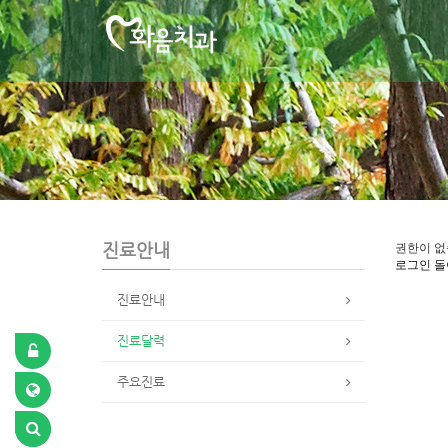
S
u
b
P
r
o
m
o
t
i
o
n
진료안내
권한이 없
로그인
돌
진료안내
진료달력
주요진료