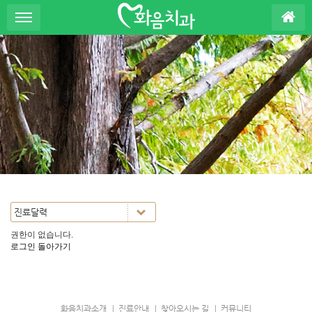
S
u
b
P
r
o
m
o
t
i
o
n
권한이 없습니다.
로그인
돌아가기
화음치과소개
진료안내
찾아오시는 길
커뮤니티