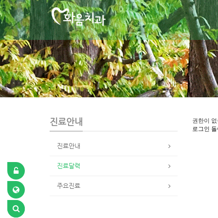
S
u
b
P
r
o
m
o
t
i
o
n
진료안내
권한이 없
로그인
돌
진료안내
진료달력
주요진료