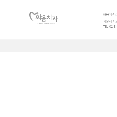
화음치과
서울시 서초
TEL 02-3