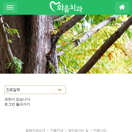
S
u
b
P
r
o
m
o
t
i
o
n
권한이 없습니다.
로그인
돌아가기
화음치과소개
진료안내
찾아오시는 길
커뮤니티