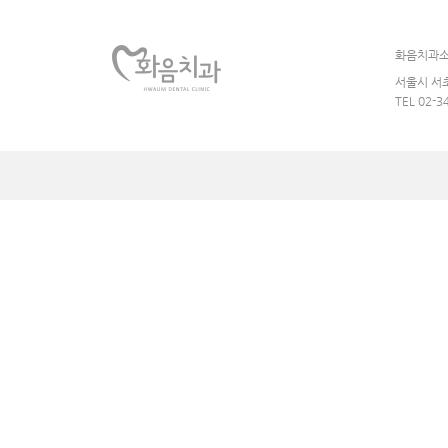
화음치과
서울시 서초
TEL 02-3