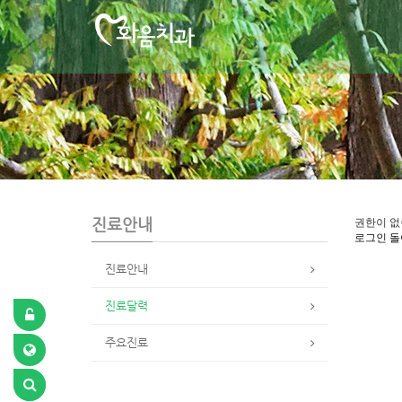
S
u
b
P
r
o
m
o
t
i
o
n
진료안내
권한이 없
로그인
돌
진료안내
진료달력
주요진료