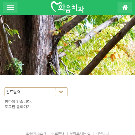
S
u
b
P
r
o
m
o
t
i
o
n
권한이 없습니다.
로그인
돌아가기
화음치과소개
진료안내
찾아오시는 길
커뮤니티