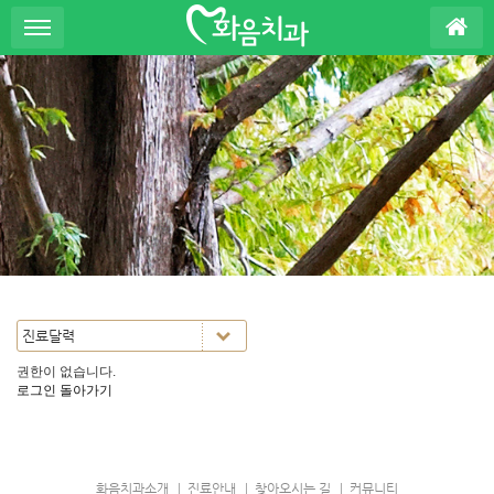
S
u
b
P
r
o
m
o
t
i
o
n
권한이 없습니다.
로그인
돌아가기
화음치과소개
진료안내
찾아오시는 길
커뮤니티