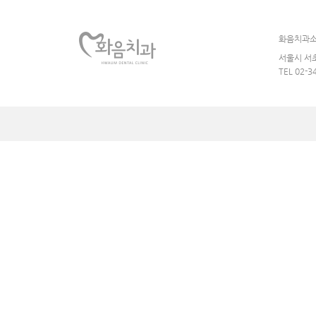
화음치과
서울시 서초
TEL 02-3