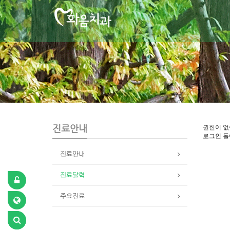
S
u
b
P
r
o
m
o
t
i
o
n
진료안내
권한이 없
로그인
돌
진료안내
진료달력
주요진료