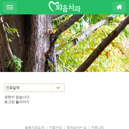
S
u
b
P
r
o
m
o
t
i
o
n
권한이 없습니다.
로그인
돌아가기
화음치과소개
진료안내
찾아오시는 길
커뮤니티