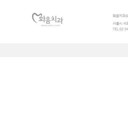
화음치과
서울시 서초
TEL 02-3