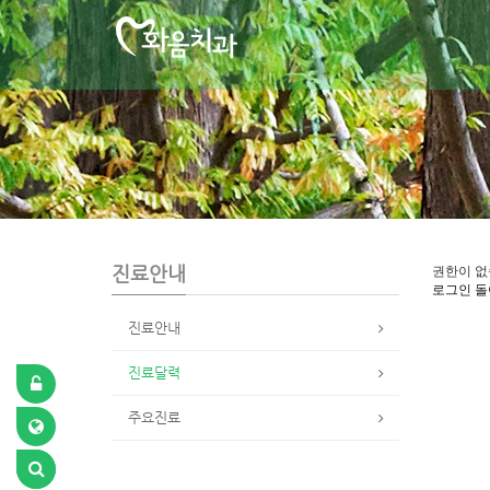
S
u
b
P
r
o
m
o
t
i
o
n
진료안내
권한이 없
로그인
돌
진료안내
진료달력
주요진료