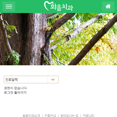
S
u
b
P
r
o
m
o
t
i
o
n
권한이 없습니다.
로그인
돌아가기
화음치과소개
진료안내
찾아오시는 길
커뮤니티