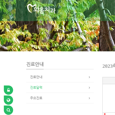
S
u
b
P
r
o
m
o
t
i
o
n
진료안내
2023
진료안내
진료달력
주요진료
5