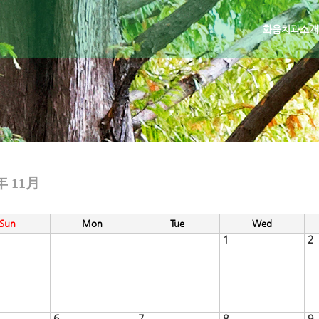
화음치과소개
年 11月
Sun
Mon
Tue
Wed
1
2
6
7
8
9