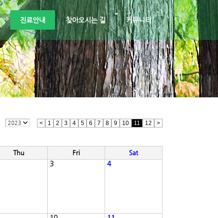
진료안내
찾아오시는 길
커뮤니티
<
1
2
3
4
5
6
7
8
9
10
11
12
>
Thu
Fri
Sat
3
4
10
11