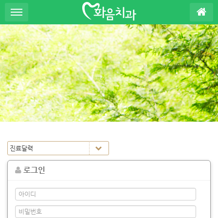
S
u
b
P
r
o
m
o
t
i
o
n
로그인