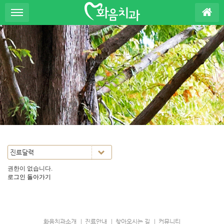
S
u
b
P
r
o
m
o
t
i
o
n
권한이 없습니다.
로그인
돌아가기
화음치과소개
진료안내
찾아오시는 길
커뮤니티