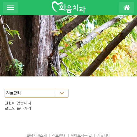
S
u
b
P
r
o
m
o
t
i
o
n
권한이 없습니다.
로그인
돌아가기
화음치과소개
진료안내
찾아오시는 길
커뮤니티