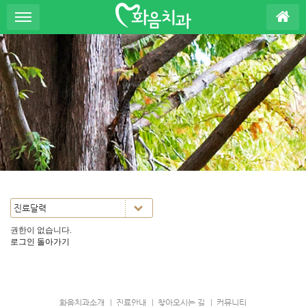
S
u
b
P
r
o
m
o
t
i
o
n
권한이 없습니다.
로그인
돌아가기
화음치과소개
진료안내
찾아오시는 길
커뮤니티