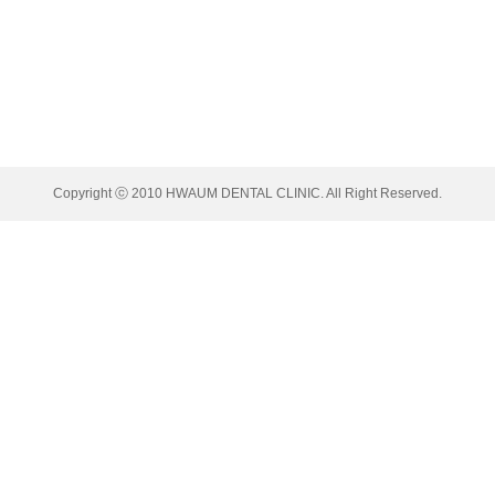
소개
진료안내
찾아오시는 길
커뮤니티
초구 잠원로4길 50, 메이플자이상가 동관 3층
478-2804/2808 Fax 02-3478-2809 Mobile 010-2478-2804(문자/카톡)
Copyright ⓒ 2010 HWAUM DENTAL CLINIC. All Right Reserved.