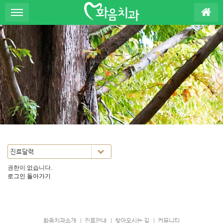
S
u
b
P
r
o
m
o
t
i
o
n
권한이 없습니다.
로그인
돌아가기
화음치과소개
진료안내
찾아오시는 길
커뮤니티