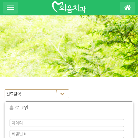
S
u
b
P
r
o
m
o
t
i
o
n
로그인