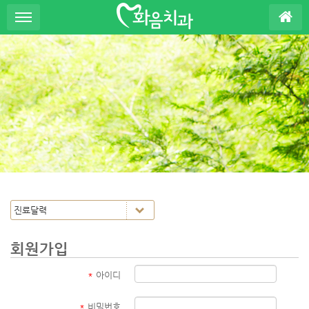
S
u
b
P
r
o
m
o
t
i
o
n
회원가입
*
아이디
*
비밀번호