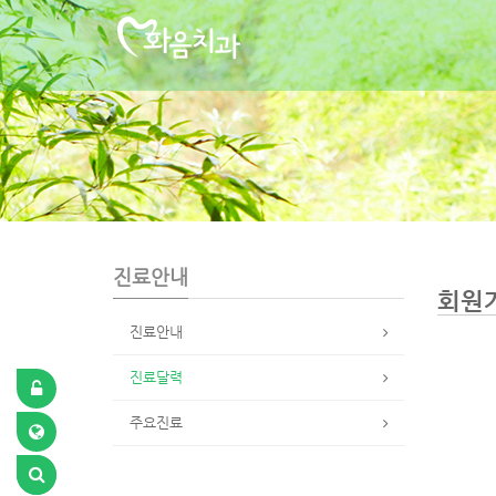
S
u
b
P
r
o
m
o
t
i
o
n
진료안내
회원
진료안내
진료달력
주요진료