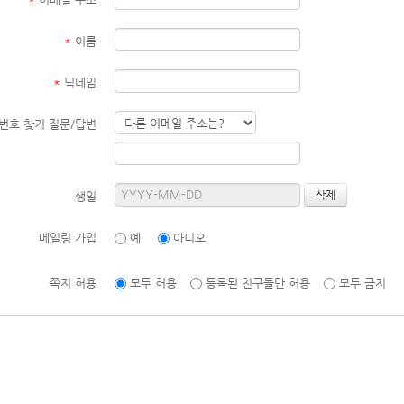
*
이름
*
닉네임
번호 찾기 질문/답변
생일
메일링 가입
예
아니오
쪽지 허용
모두 허용
등록된 친구들만 허용
모두 금지